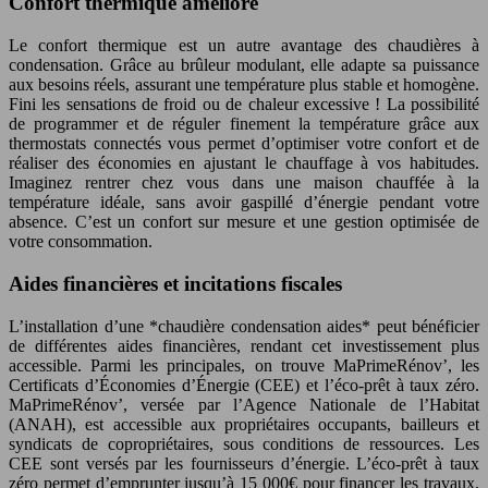
Confort thermique amélioré
Le confort thermique est un autre avantage des chaudières à
condensation. Grâce au brûleur modulant, elle adapte sa puissance
aux besoins réels, assurant une température plus stable et homogène.
Fini les sensations de froid ou de chaleur excessive ! La possibilité
de programmer et de réguler finement la température grâce aux
thermostats connectés vous permet d’optimiser votre confort et de
réaliser des économies en ajustant le chauffage à vos habitudes.
Imaginez rentrer chez vous dans une maison chauffée à la
température idéale, sans avoir gaspillé d’énergie pendant votre
absence. C’est un confort sur mesure et une gestion optimisée de
votre consommation.
Aides financières et incitations fiscales
L’installation d’une *chaudière condensation aides* peut bénéficier
de différentes aides financières, rendant cet investissement plus
accessible. Parmi les principales, on trouve MaPrimeRénov’, les
Certificats d’Économies d’Énergie (CEE) et l’éco-prêt à taux zéro.
MaPrimeRénov’, versée par l’Agence Nationale de l’Habitat
(ANAH), est accessible aux propriétaires occupants, bailleurs et
syndicats de copropriétaires, sous conditions de ressources. Les
CEE sont versés par les fournisseurs d’énergie. L’éco-prêt à taux
zéro permet d’emprunter jusqu’à 15 000€ pour financer les travaux.