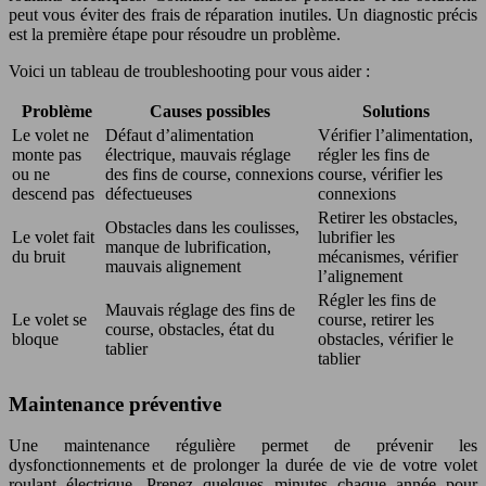
peut vous éviter des frais de réparation inutiles. Un diagnostic précis
est la première étape pour résoudre un problème.
Voici un tableau de troubleshooting pour vous aider :
Problème
Causes possibles
Solutions
Le volet ne
Défaut d’alimentation
Vérifier l’alimentation,
monte pas
électrique, mauvais réglage
régler les fins de
ou ne
des fins de course, connexions
course, vérifier les
descend pas
défectueuses
connexions
Retirer les obstacles,
Obstacles dans les coulisses,
Le volet fait
lubrifier les
manque de lubrification,
du bruit
mécanismes, vérifier
mauvais alignement
l’alignement
Régler les fins de
Mauvais réglage des fins de
Le volet se
course, retirer les
course, obstacles, état du
bloque
obstacles, vérifier le
tablier
tablier
Maintenance préventive
Une maintenance régulière permet de prévenir les
dysfonctionnements et de prolonger la durée de vie de votre volet
roulant électrique. Prenez quelques minutes chaque année pour